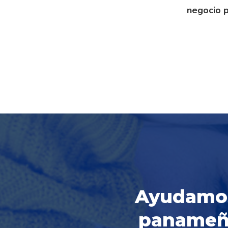
negocio p
Ayudamos 
panameña