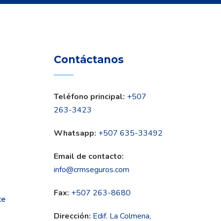
Contáctanos
Teléfono principal:
+507
263-3423
Whatsapp:
+507 635-33492
Email de contacto:
info@crmseguros.com
Fax:
+507 263-8680
te
Dirección:
Edif. La Colmena,
n